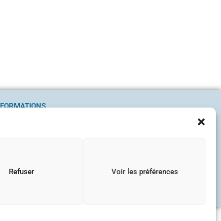
NFORMATIONS
ntions légales
litique de confidentialité
et de
cookies
GV
Refuser
Voir les préférences