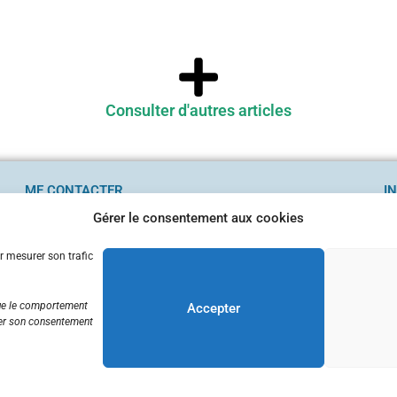
Consulter d'autres articles
ME CONTACTER
I
Interventions scolaires et team building sur l’Océan
Me
Gérer le consentement aux cookies
Pour toute demande de renseignement,
Po
r mesurer son trafic
je vous invite à me contacter directement.
C
Envoyer un email
que le comportement
Accepter
irer son consentement
©MarieChatelier – cogitOcean – Tous droits réservés